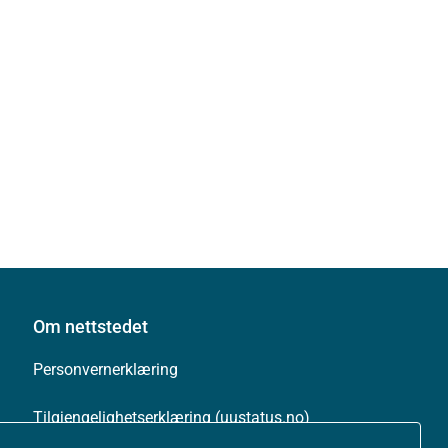
Om nettstedet
Personvernerklæring
Tilgjengelighetserklæring (uustatus.no)