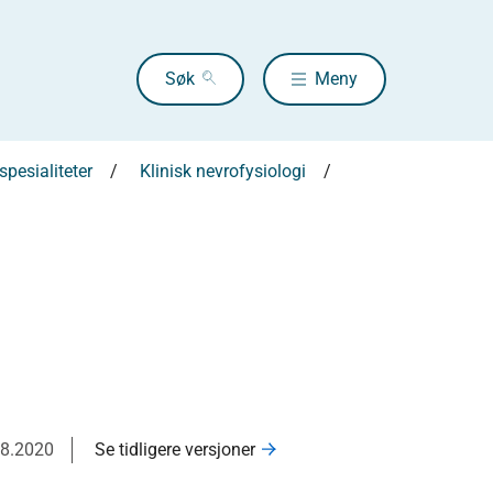
Søk
Meny
pesialiteter
Klinisk nevrofysiologi
08.2020
Se tidligere versjoner