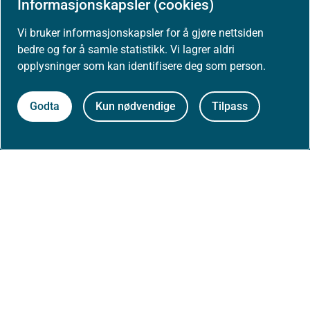
Informasjonskapsler (cookies)
Vi bruker informasjonskapsler for å gjøre nettsiden
bedre og for å samle statistikk. Vi lagrer aldri
Aktuelt
opplysninger som kan identifisere deg som person.
Nyheter
Godta
Kun nødvendige
Tilpass
Arrangementer
Høringer
Presse
Om nettstedet