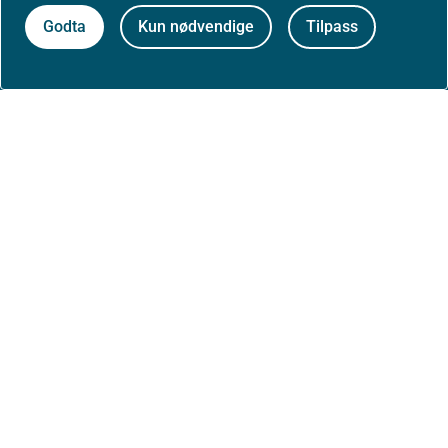
Godta
Kun nødvendige
Tilpass
Høringer
Presse
Om nettstedet
Personvernerklæring
Tilgjengelighetserklæring (uustatus.no)
Besøksstatistikk og informasjonskapsler
Nyhetsvarsel og abonnement