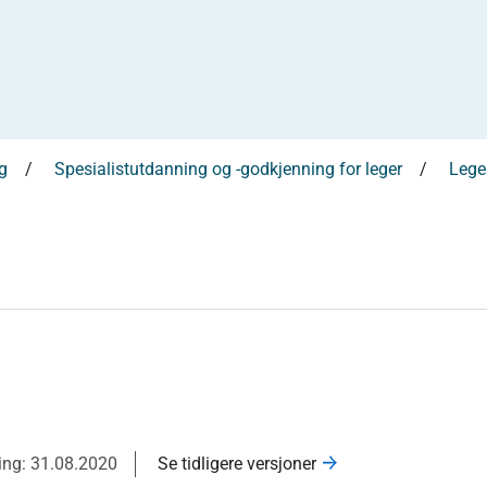
g
Spesialistutdanning og -godkjenning for leger
Leges
ring: 31.08.2020
Se tidligere versjoner