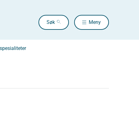
Søk
Meny
pesialiteter