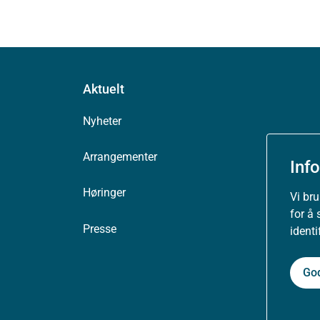
Aktuelt
Nyheter
Arrangementer
Inf
Høringer
Vi br
for å 
Presse
ident
Go