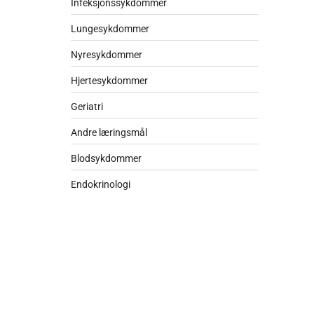
Infeksjonssykdommer
Lungesykdommer
Nyresykdommer
Hjertesykdommer
Geriatri
Andre læringsmål
Blodsykdommer
Endokrinologi