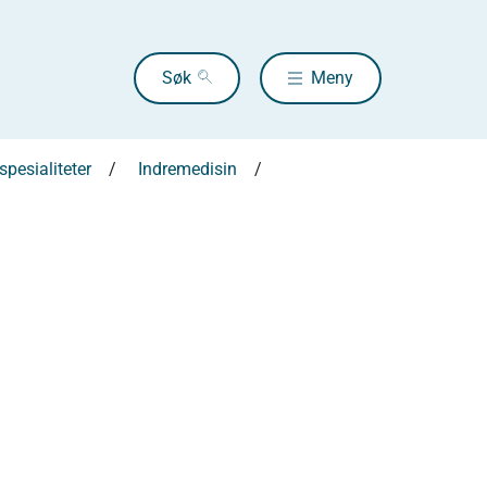
Søk
Meny
pesialiteter
Indremedisin