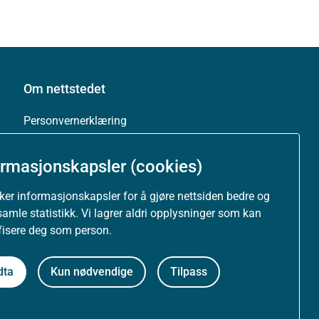
Om nettstedet
Personvernerklæring
Tilgjengelighetserklæring (uustatus.no)
ormasjonskapsler (cookies)
Besøksstatistikk og informasjonskapsler
uker informasjonskapsler for å gjøre nettsiden bedre og
samle statistikk. Vi lagrer aldri opplysninger som kan
Nyhetsvarsel og abonnement
ifisere deg som person.
Åpne data (API)
dta
Kun nødvendige
Tilpass