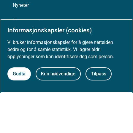
Nyheter
Arrangementer
Informasjonskapsler (cookies)
Høringer
Vi bruker informasjonskapsler for å gjøre nettsiden
bedre og for å samle statistikk. Vi lagrer aldri
Presse
opplysninger som kan identifisere deg som person.
Godta
Kun nødvendige
Tilpass
Om nettstedet
Personvernerklæring
Tilgjengelighetserklæring (uustatus.no)
Besøksstatistikk og informasjonskapsler