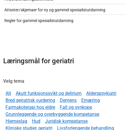
Attester/skjemaer for ny og gammel spesialistutdanning
Regler for gammel spesialistutdanning
Læringsmål for geriatri
Velg tema
Alt
Akutt funksjonssvikt og delirium
Alderspsykiatri
Bred geriatrisk vurdering
Demens
Ernæring
Farmakoterapi hos eldre
Fall og synkope
Grunnleggende og overbyggende kompetanse
Hjerneslag
Hud
Juridisk kompetanse
Kliniske studier, geriatri
Livsforlengende behandling