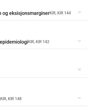
n og eksisjonsmarginer
KIR, KIR 144
 epidemiologi
KIR, KIR 142
k
KIR, KIR 148