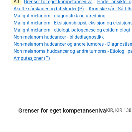
Alt
Grenser for eget kompetansenivå
Hode-, ansikts- 
Akutte sårskader og bittskader (P)
Kroniske sår - Sårtil
Malignt melanom - diagnostikk og utredning
Malignt melanom - Eksisjonsbiopsi, eksisjon og eksisjon
Malignt melanom - etiologi, patogenese og epidemiologi
Non-melanom hudcancer - bildediagnostikk
Non-melanom hudcancer og andre tumores - Diagnostise
Non melanoma hudcancer og andre tumores - Etiologi, pa
Amputasjoner (P)
Grenser for eget kompetansenivå
KIR, KIR 138