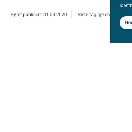
ident
Først publisert: 31.08.2020
Siste faglige endring: 31.
Go
Aktuelt
Nyheter
Arrangementer