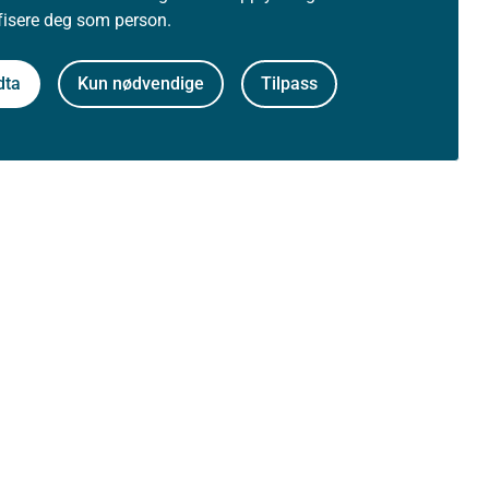
ifisere deg som person.
08.2020
dta
Kun nødvendige
Tilpass
Om nettstedet
Personvernerklæring
Tilgjengelighetserklæring (uustatus.no)