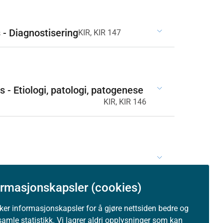
- Diagnostisering
KIR, KIR 147
 Etiologi, patologi, patogenese
KIR, KIR 146
ormasjonskapsler (cookies)
uker informasjonskapsler for å gjøre nettsiden bedre og
samle statistikk. Vi lagrer aldri opplysninger som kan