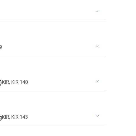
9
)
KIR, KIR 140
g
KIR, KIR 143