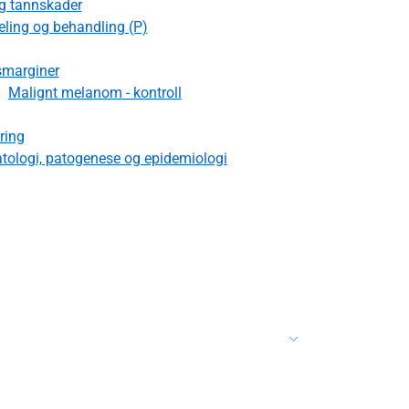
og tannskader
heling og behandling (P)
smarginer
Malignt melanom - kontroll
ring
tologi, patogenese og epidemiologi