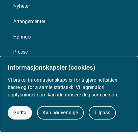
Nyheter
Arrangementer
Høringer
Presse
Informasjonskapsler (cookies)
Vi bruker informasjonskapsler for å gjøre nettsiden
Om nettstedet
bedre og for å samle statistikk. Vi lagrer aldri
opplysninger som kan identifisere deg som person.
Personvernerklæring
Godta
Kun nødvendige
Tilpass
Tilgjengelighetserklæring (uustatus.no)
Besøksstatistikk og informasjonskapsler