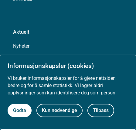
Aktuelt
Nyheter
Arrangementer
Informasjonskapsler (cookies)
Vi bruker informasjonskapsler for å gjøre nettsiden
Høringer
bedre og for å samle statistikk. Vi lagrer aldri
opplysninger som kan identifisere deg som person.
Presse
Godta
Kun nødvendige
Tilpass
Om nettstedet