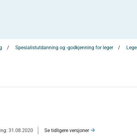
g
Spesialistutdanning og -godkjenning for leger
Leges
ring: 31.08.2020
Se tidligere versjoner