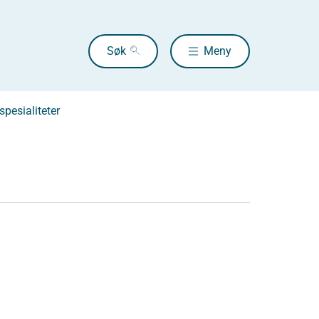
Søk
Meny
pesialiteter