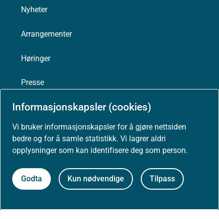
Nyheter
Arrangementer
Høringer
Presse
Informasjonskapsler (cookies)
Vi bruker informasjonskapsler for å gjøre nettsiden
Om nettstedet
bedre og for å samle statistikk. Vi lagrer aldri
opplysninger som kan identifisere deg som person.
Personvernerklæring
Godta
Kun nødvendige
Tilpass
Tilgjengelighetserklæring (uustatus.no)
Besøksstatistikk og informasjonskapsler