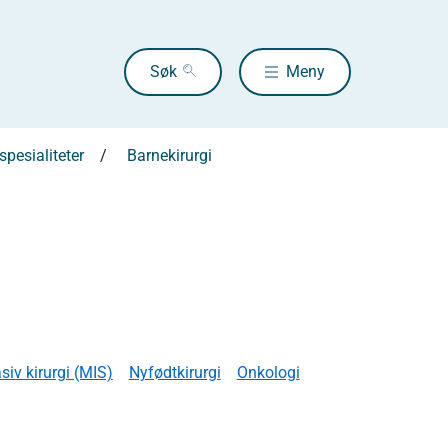
Søk
Meny
pesialiteter
Barnekirurgi
siv kirurgi (MIS)
Nyfødtkirurgi
Onkologi