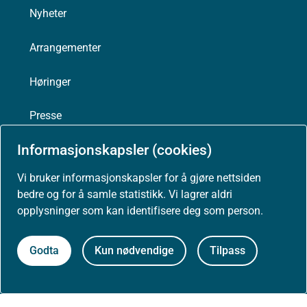
Nyheter
Arrangementer
Høringer
Presse
Informasjonskapsler (cookies)
Vi bruker informasjonskapsler for å gjøre nettsiden
Om nettstedet
bedre og for å samle statistikk. Vi lagrer aldri
opplysninger som kan identifisere deg som person.
Personvernerklæring
Godta
Kun nødvendige
Tilpass
Tilgjengelighetserklæring (uustatus.no)
Besøksstatistikk og informasjonskapsler