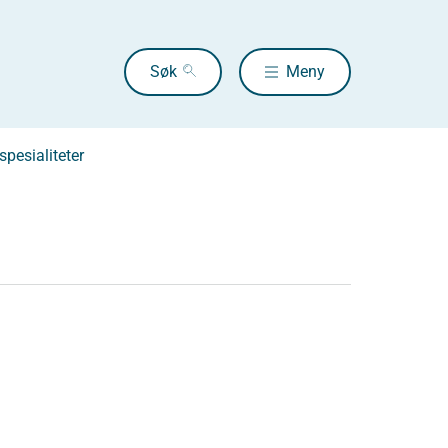
Søk
Meny
pesialiteter