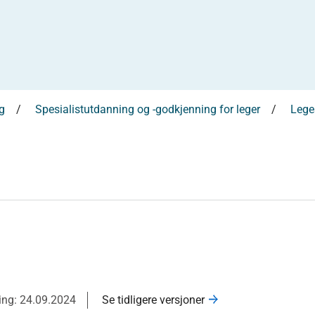
g
Spesialistutdanning og -godkjenning for leger
Leges
ring: 24.09.2024
Se tidligere versjoner