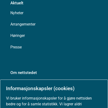
Aktuelt
Nyheter
Arrangementer
Høringer
Presse
Om nettstedet
Personvernerklæring
Informasjonskapsler (cookies)
Tilgjengelighetserklæring (uustatus.no)
Vi bruker informasjonskapsler for å gjøre nettsiden
bedre og for å samle statistikk. Vi lagrer aldri
Besøksstatistikk og informasjonskapsler