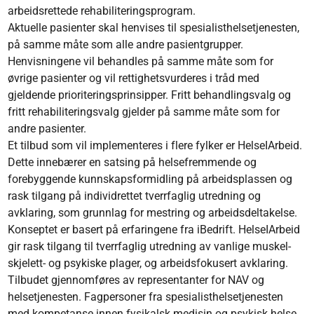
arbeidsrettede rehabiliteringsprogram.
Aktuelle pasienter skal henvises til spesialisthelsetjenesten,
på samme måte som alle andre pasientgrupper.
Henvisningene vil behandles på samme måte som for
øvrige pasienter og vil rettighetsvurderes i tråd med
gjeldende prioriteringsprinsipper. Fritt behandlingsvalg og
fritt rehabiliteringsvalg gjelder på samme måte som for
andre pasienter.
Et tilbud som vil implementeres i flere fylker er HelseIArbeid.
Dette innebærer en satsing på helsefremmende og
forebyggende kunnskapsformidling på arbeidsplassen og
rask tilgang på individrettet tverrfaglig utredning og
avklaring, som grunnlag for mestring og arbeidsdeltakelse.
Konseptet er basert på erfaringene fra iBedrift. HelseIArbeid
gir rask tilgang til tverrfaglig utredning av vanlige muskel-
skjelett- og psykiske plager, og arbeidsfokusert avklaring.
Tilbudet gjennomføres av representanter for NAV og
helsetjenesten. Fagpersoner fra spesialisthelsetjenesten
med kompetanse innen fysikalsk medisin og psykisk helse