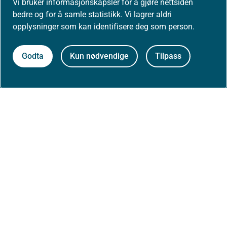
Vi bruker informasjonskapsler for å gjøre nettsiden
bedre og for å samle statistikk. Vi lagrer aldri
Nyheter
opplysninger som kan identifisere deg som person.
Arrangementer
Godta
Kun nødvendige
Tilpass
Høringer
Presse
Om nettstedet