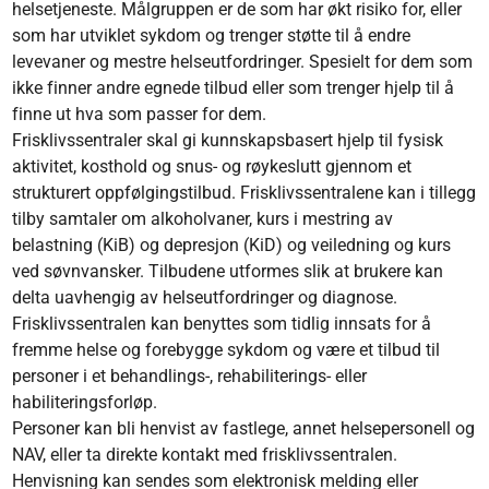
helsetjeneste. Målgruppen er de som har økt risiko for, eller
som har utviklet sykdom og trenger støtte til å endre
levevaner og mestre helseutfordringer. Spesielt for dem som
ikke finner andre egnede tilbud eller som trenger hjelp til å
finne ut hva som passer for dem.
Frisklivssentraler skal gi kunnskapsbasert hjelp til fysisk
aktivitet, kosthold og snus- og røykeslutt gjennom et
strukturert oppfølgingstilbud. Frisklivssentralene kan i tillegg
tilby samtaler om alkoholvaner, kurs i mestring av
belastning (KiB) og depresjon (KiD) og veiledning og kurs
ved søvnvansker. Tilbudene utformes slik at brukere kan
delta uavhengig av helseutfordringer og diagnose.
Frisklivssentralen kan benyttes som tidlig innsats for å
fremme helse og forebygge sykdom og være et tilbud til
personer i et behandlings-, rehabiliterings- eller
habiliteringsforløp.
Personer kan bli henvist av fastlege, annet helsepersonell og
NAV, eller ta direkte kontakt med frisklivssentralen.
Henvisning kan sendes som elektronisk melding eller