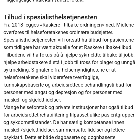
Tilbud i spesialisthelsetjenesten
Fra 2018 legges «Raskere - tilbake-ordningen» ned. Midlene
overføres til helseforetakenes ordinære budsjetter.
Spesialisthelsetjenesten vil fortsatt ha tilbud for pasientene
som tidligere har vært aktuelle for et Raskere tilbake-tilbud.
Tilbudene vil ha fokus på å hjelpe sykmeldte tilbake til jobb,
hjelpe arbeidstakere å stå i jobb til tross for plager og unngå
sykmelding. Signalene fra helsemyndighetene er at
helseforetakene skal videreføre tverrfaglige,
kunnskapsbaserte og arbeidsrettede behandlingstilbud for
personer med angst og depresjon og for personer med
muskel- og skjelettlidelser.
Mange helseforetak og private institusjoner har også tilbud
for arbeidsrettet rehabilitering tilpasset ulike pasientgrupper
og sykdomstilstander. De har særlig kompetanse innen
muskel-/skjelettlidelser, sammensatte lidelser og lettere
psykiatri. Dette er både dagbaserte og døgnbaserte