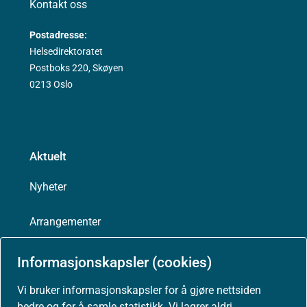
Kontakt oss
Postadresse:
Helsedirektoratet
Postboks 220, Skøyen
0213 Oslo
Aktuelt
Nyheter
Arrangementer
Høringer
Informasjonskapsler (cookies)
Vi bruker informasjonskapsler for å gjøre nettsiden
Presse
bedre og for å samle statistikk. Vi lagrer aldri