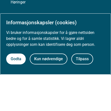
Høringer
Presse
Informasjonskapsler (cookies)
Vi bruker informasjonskapsler for å gjøre nettsiden
bedre og for å samle statistikk. Vi lagrer aldri
Om nettstedet
opplysninger som kan identifisere deg som person.
Personvernerklæring
Godta
Kun nødvendige
Tilpass
Tilgjengelighetserklæring (uustatus.no)
Besøksstatistikk og informasjonskapsler
Nyhetsvarsel og abonnement