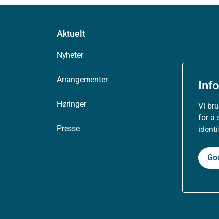
Aktuelt
Nyheter
Arrangementer
Inf
Høringer
Vi br
for å 
Presse
ident
Go