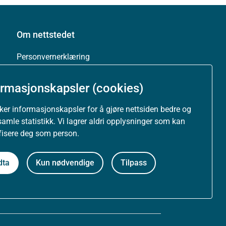
Om nettstedet
Personvernerklæring
Tilgjengelighetserklæring (uustatus.no)
ormasjonskapsler (cookies)
Besøksstatistikk og informasjonskapsler
uker informasjonskapsler for å gjøre nettsiden bedre og
samle statistikk. Vi lagrer aldri opplysninger som kan
Nyhetsvarsel og abonnement
ifisere deg som person.
Åpne data (API)
dta
Kun nødvendige
Tilpass