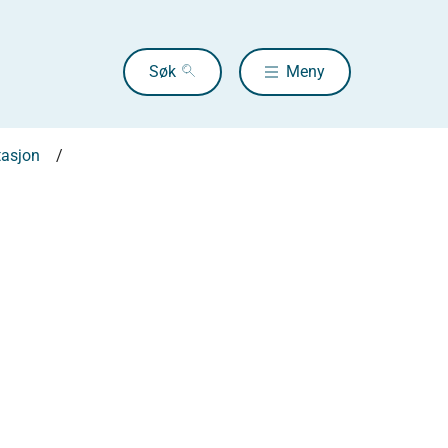
Søk
Meny
tasjon