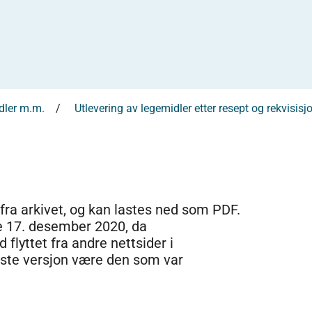
idler m.m.
Utlevering av legemidler etter resept og rekvisisj
 fra arkivet, og kan lastes ned som PDF.
e 17. desember 2020, da
 flyttet fra andre nettsider i
dste versjon være den som var