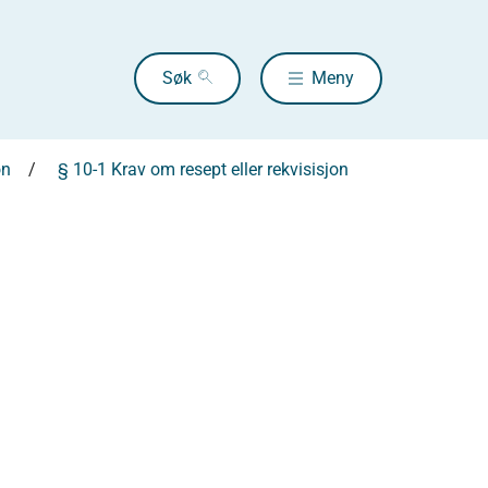
Søk
Meny
on
§ 10-1 Krav om resept eller rekvisisjon