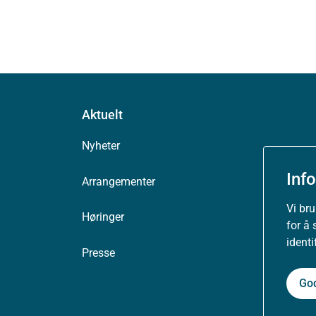
Aktuelt
Nyheter
Inf
Arrangementer
Vi br
Høringer
for å 
ident
Presse
Go