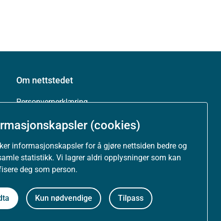
Om nettstedet
Personvernerklæring
ormasjonskapsler (cookies)
Tilgjengelighetserklæring (uustatus.no)
uker informasjonskapsler for å gjøre nettsiden bedre og
Besøksstatistikk og informasjonskapsler
samle statistikk. Vi lagrer aldri opplysninger som kan
ifisere deg som person.
Nyhetsvarsel og abonnement
dta
Kun nødvendige
Tilpass
Åpne data (API)