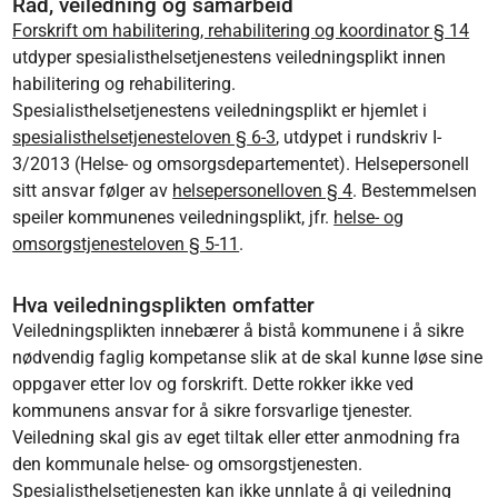
Råd, veiledning og samarbeid
Forskrift om habilitering, rehabilitering og koordinator § 14
utdyper spesialisthelsetjenestens veiledningsplikt innen
habilitering og rehabilitering.
Spesialisthelsetjenestens veiledningsplikt er hjemlet i
spesialisthelsetjenesteloven § 6-3
, utdypet i rundskriv I-
3/2013 (Helse- og omsorgsdepartementet). Helsepersonell
sitt ansvar følger av
helsepersonelloven § 4
. Bestemmelsen
speiler kommunenes veiledningsplikt, jfr.
helse- og
omsorgstjenesteloven § 5-11
.
Hva veiledningsplikten omfatter
Veiledningsplikten innebærer å bistå kommunene i å sikre
nødvendig faglig kompetanse slik at de skal kunne løse sine
oppgaver etter lov og forskrift. Dette rokker ikke ved
kommunens ansvar for å sikre forsvarlige tjenester.
Veiledning skal gis av eget tiltak eller etter anmodning fra
den kommunale helse- og omsorgstjenesten.
Spesialisthelsetjenesten kan ikke unnlate å gi veiledning