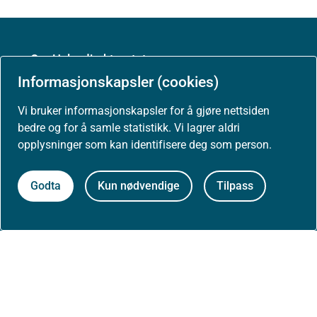
Om Helsedirektoratet
Informasjonskapsler (cookies)
Om oss
Vi bruker informasjonskapsler for å gjøre nettsiden
bedre og for å samle statistikk. Vi lagrer aldri
opplysninger som kan identifisere deg som person.
Jobbe hos oss
Godta
Kun nødvendige
Tilpass
Kontakt oss
Postadresse:
Helsedirektoratet
Postboks 220, Skøyen
0213 Oslo