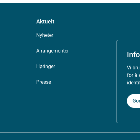
Aktuelt
Nyheter
Arrangementer
Inf
Høringer
Vi br
for å 
Presse
ident
Go