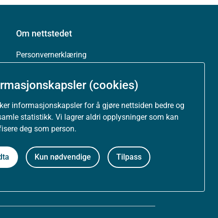
Om nettstedet
Personvernerklæring
Tilgjengelighetserklæring (uustatus.no)
ormasjonskapsler (cookies)
Besøksstatistikk og informasjonskapsler
uker informasjonskapsler for å gjøre nettsiden bedre og
samle statistikk. Vi lagrer aldri opplysninger som kan
Nyhetsvarsel og abonnement
ifisere deg som person.
Åpne data (API)
dta
Kun nødvendige
Tilpass