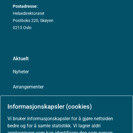
Postadresse:
Helsedirektoratet
Postboks 220, Skøyen
0213 Oslo
Aktuelt
Nyheter
Arrangementer
Høringer
Informasjonskapsler (cookies)
Presse
Vi bruker informasjonskapsler for å gjøre nettsiden
bedre og for å samle statistikk. Vi lagrer aldri
opplysninger som kan identifisere deg som person.