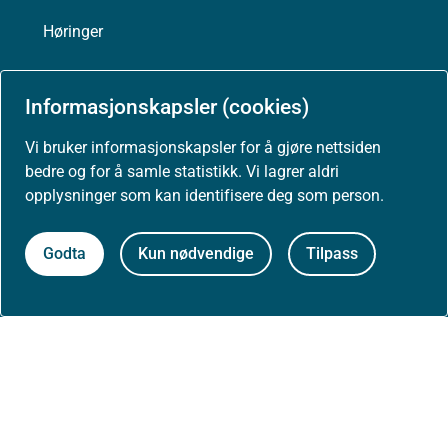
Høringer
Presse
Informasjonskapsler (cookies)
Vi bruker informasjonskapsler for å gjøre nettsiden
bedre og for å samle statistikk. Vi lagrer aldri
opplysninger som kan identifisere deg som person.
Om nettstedet
Personvernerklæring
Godta
Kun nødvendige
Tilpass
Tilgjengelighetserklæring (uustatus.no)
Besøksstatistikk og informasjonskapsler
Nyhetsvarsel og abonnement