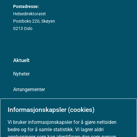
Postadresse:
Helsedirektoratet
Postboks 220, Skøyen
0213 Oslo
Aktuelt
Nyheter
Arrangementer
Høringer
Informasjonskapsler (cookies)
Presse
Vi bruker informasjonskapsler for å gjøre nettsiden
bedre og for å samle statistikk. Vi lagrer aldri
opplysninger som kan identifisere deg som person.