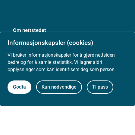
Om nettstedet
Informasjonskapsler (cookies)
Personvernerklæring
Vi bruker informasjonskapsler for å gjøre nettsiden
Tilgjengelighetserklæring (uustatus.no)
bedre og for å samle statistikk. Vi lagrer aldri
opplysninger som kan identifisere deg som person.
Besøksstatistikk og informasjonskapsler
Godta
Kun nødvendige
Tilpass
Nyhetsvarsel og abonnement
Åpne data (API)