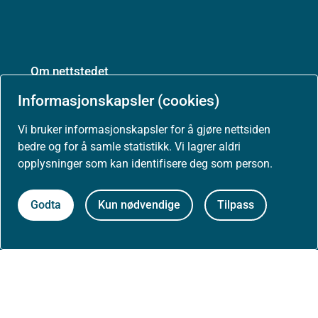
Om nettstedet
Informasjonskapsler (cookies)
Personvernerklæring
Vi bruker informasjonskapsler for å gjøre nettsiden
Tilgjengelighetserklæring (uustatus.no)
bedre og for å samle statistikk. Vi lagrer aldri
opplysninger som kan identifisere deg som person.
Besøksstatistikk og informasjonskapsler
Godta
Kun nødvendige
Tilpass
Nyhetsvarsel og abonnement
Åpne data (API)