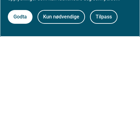
Høringer
Godta
Kun nødvendige
Tilpass
Presse
Om nettstedet
Personvernerklæring
Tilgjengelighetserklæring (uustatus.no)
Besøksstatistikk og informasjonskapsler
Nyhetsvarsel og abonnement