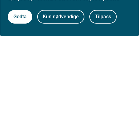
Høringer
Godta
Kun nødvendige
Tilpass
Presse
Om nettstedet
Personvernerklæring
Tilgjengelighetserklæring (uustatus.no)
Besøksstatistikk og informasjonskapsler
Nyhetsvarsel og abonnement