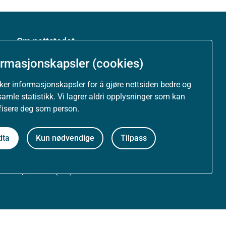
Om nettstedet
ormasjonskapsler (cookies)
Personvernerklæring
uker informasjonskapsler for å gjøre nettsiden bedre og
Tilgjengelighetserklæring (uustatus.no)
samle statistikk. Vi lagrer aldri opplysninger som kan
ifisere deg som person.
Besøksstatistikk og informasjonskapsler
dta
Kun nødvendige
Tilpass
Nyhetsvarsel og abonnement
Åpne data (API)