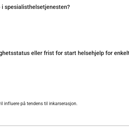
 i spesialisthelsetjenesten?
hetsstatus eller frist for start helsehjelp for enkel
l influere på tendens til inkarserasjon.