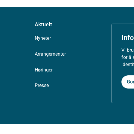
Aktuelt
Inf
Nyheter
Vi br
Arrangementer
for å 
ident
Høringer
Go
Presse