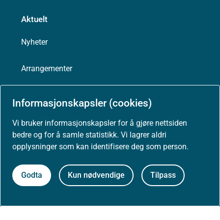
Aktuelt
Nyheter
Arrangementer
Høringer
Informasjonskapsler (cookies)
Presse
Vi bruker informasjonskapsler for å gjøre nettsiden
bedre og for å samle statistikk. Vi lagrer aldri
opplysninger som kan identifisere deg som person.
Godta
Kun nødvendige
Tilpass
Om nettstedet
Personvernerklæring