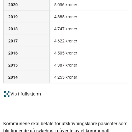
2020
5 036 kroner
​2019
​4 885 kroner
​2018
​4 747 kroner
​2017
​4 622 kroner
​2016
​4 505 kroner
​2015
​​4 387 kroner
​2014
4 255 kroner
Vis i fullskjerm
Kommunene skal betale for utskrivningsklare pasienter som
blir liggende på sykehus i påvente av et kommunalt