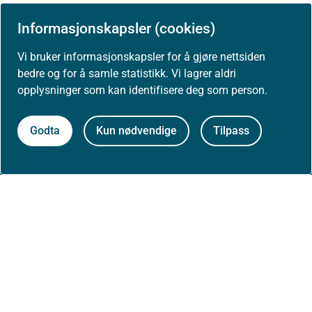
Informasjonskapsler (cookies)
Om Helsedirektoratet
Vi bruker informasjonskapsler for å gjøre nettsiden
bedre og for å samle statistikk. Vi lagrer aldri
opplysninger som kan identifisere deg som person.
Om oss
Godta
Kun nødvendige
Tilpass
Jobbe hos oss
Kontakt oss
Postadresse:
Helsedirektoratet
Postboks 220, Skøyen
0213 Oslo