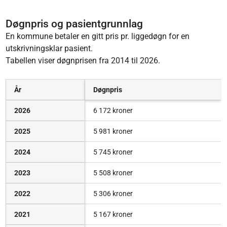
Døgnpris og pasientgrunnlag
En kommune betaler en gitt pris pr. liggedøgn for en
utskrivningsklar pasient.
Tabellen viser døgnprisen fra 2014 til 2026.
​År
Døgnpris​
2026
6 172 kroner
2025
5 981 kroner
2024
5 745 kroner
2023
5 508 kroner
2022
5 306 kroner
2021
5 167 kroner