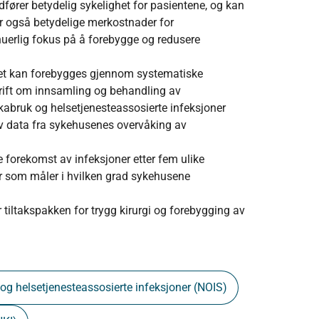
dfører betydelig sykelighet for pasientene, og kan
r også betydelige merkostnader for
uerlig fokus på å forebygge og redusere
det kan forebygges gjennom systematiske
skrift om innsamling og behandling av
kabruk og helsetjenesteassosierte infeksjoner
av data fra sykehusenes overvåking av
.
e forekomst av infeksjoner etter fem ulike
rer som måler i hvilken grad sykehusene
 tiltakspakken for trygg kirurgi og forebygging av
og helsetjenesteassosierte infeksjoner (NOIS)