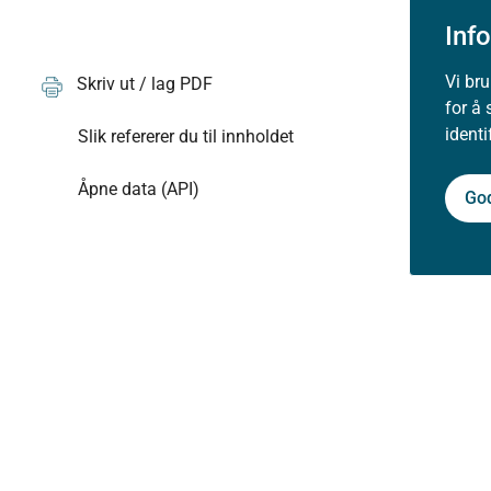
Inf
Vi br
Skriv ut / lag PDF
for å 
ident
Slik refererer du til innholdet
Åpne data (API)
Go