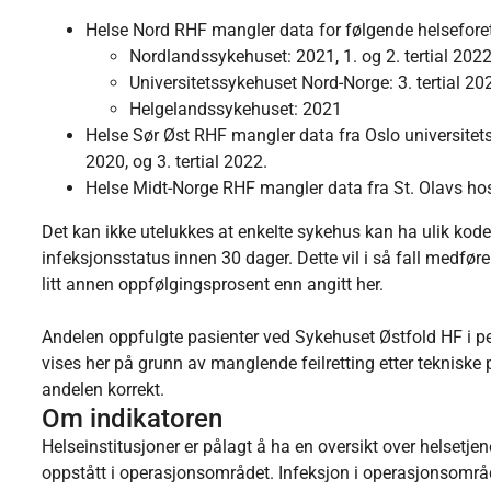
Helse Nord RHF mangler data for følgende helsefore
Nordlandssykehuset: 2021, 1. og 2. tertial 202
Universitetssykehuset Nord-Norge: 3. tertial 202
Helgelandssykehuset: 2021
Helse Sør Øst RHF mangler data fra Oslo universitetssy
2020, og 3. tertial 2022.
Helse Midt-Norge RHF mangler data fra St. Olavs hosp
Det kan ikke utelukkes at enkelte sykehus kan ha ulik kode
infeksjonsstatus innen 30 dager. Dette vil i så fall medføre
litt annen oppfølgingsprosent enn angitt her.
Andelen oppfulgte pasienter ved Sykehuset Østfold HF i p
vises her på grunn av manglende feilretting etter tekniske
andelen korrekt.
Om indikatoren
Helseinstitusjoner er pålagt å ha en oversikt over helsetjen
oppstått i operasjonsområdet. Infeksjon i operasjonsområd