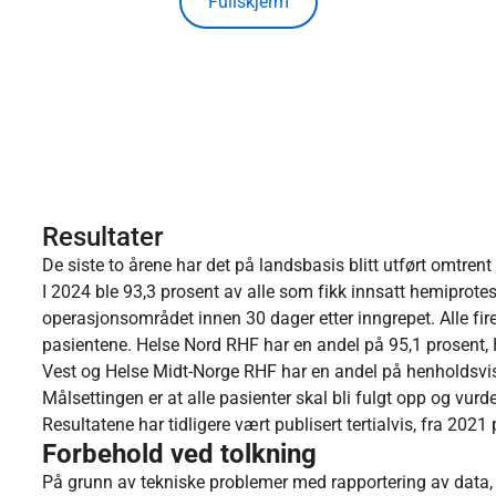
Fullskjerm
Resultater
De siste to årene har det på landsbasis blitt utført omtrent
I 2024 ble 93,3 prosent av alle som fikk innsatt hemiprotese
operasjonsområdet innen 30 dager etter inngrepet. Alle fir
pasientene. Helse Nord RHF har en andel på 95,1 prosent,
Vest og Helse Midt-Norge RHF har en andel på henholdsvis
Målsettingen er at alle pasienter skal bli fulgt opp og vurde
Resultatene har tidligere vært publisert tertialvis, fra 2021 
Forbehold ved tolkning
På grunn av tekniske problemer med rapportering av data, m