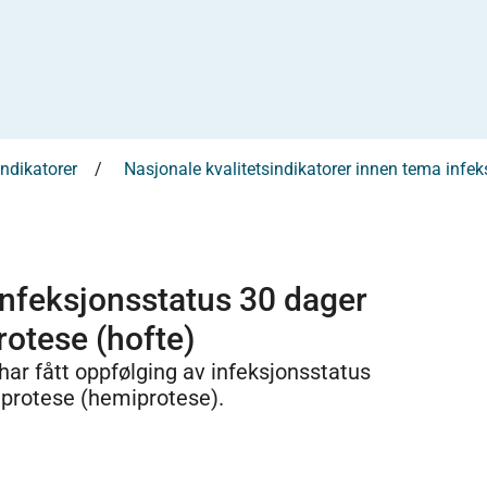
indikatorer
Nasjonale kvalitetsindikatorer innen tema infek
 infeksjonsstatus 30 dager
rotese (hofte)
ar fått oppfølging av infeksjonsstatus
eprotese (hemiprotese).