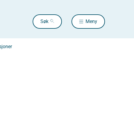
Søk
Meny
sjoner