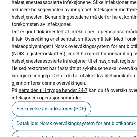
helsetjenesteassosierte infeksjonene. Slike infeksjoner me
redusere helsegevinsten av inngrepet. Infeksjoner medføre
helsetjenesten. Behandlingsstedene må derfor ha et kontin
forekomsten av infeksjoner.
Det er godt dokumentert at infeksjoner i operasjonsområ
tiltak. Overvåking er et sentralt smitteverntiltak. Med For
helseopplysninger i Norsk overvåkingssystem for antibioti
(
NOIS-registerforskriften
), er det hjemmel for innsamling 
helsetjenesteassosierte infeksjoner til et nasjonalt register
Helsedirektoratet har fastslått at sykehusene skal overvåk
kirurgiske inngrep. Det er derfor utviklet kvalitetsindikato
gjennomfører denne overvåkingen.
På
nettsiden til I trygge hender 24-7
kan du få oversikt over
infeksjoner i operasjonsområder.
Beskrivelse av indikatoren (PDF)
Datakilde: Norsk overvåkingssystem for antibiotikabruk 