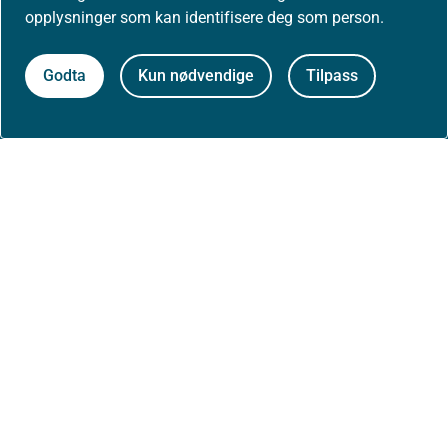
opplysninger som kan identifisere deg som person.
Høringer
Godta
Kun nødvendige
Tilpass
Presse
Om nettstedet
Personvernerklæring
Tilgjengelighetserklæring (uustatus.no)
Besøksstatistikk og informasjonskapsler
Nyhetsvarsel og abonnement