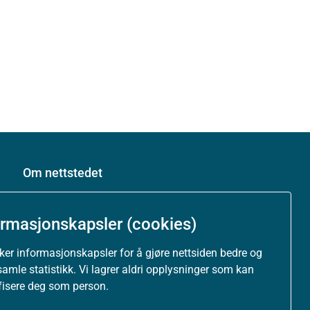
Om nettstedet
Personvernerklæring
ormasjonskapsler (cookies)
Tilgjengelighetserklæring (uustatus.no)
uker informasjonskapsler for å gjøre nettsiden bedre og
samle statistikk. Vi lagrer aldri opplysninger som kan
Besøksstatistikk og informasjonskapsler
ifisere deg som person.