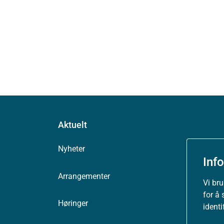
Aktuelt
Nyheter
Inf
Arrangementer
Vi br
for å 
Høringer
ident