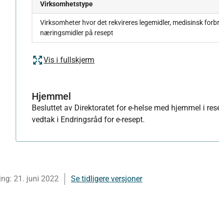
Virksomhetstype
Virksomheter hvor det rekvireres legemidler, medisinsk forbr
næringsmidler på resept
Vis i fullskjerm
Hjemmel
Besluttet av
Direktoratet for e-helse med hjemmel i res
vedtak i Endringsråd for e-resept.
ing:
21. juni 2022
Se tidligere versjoner