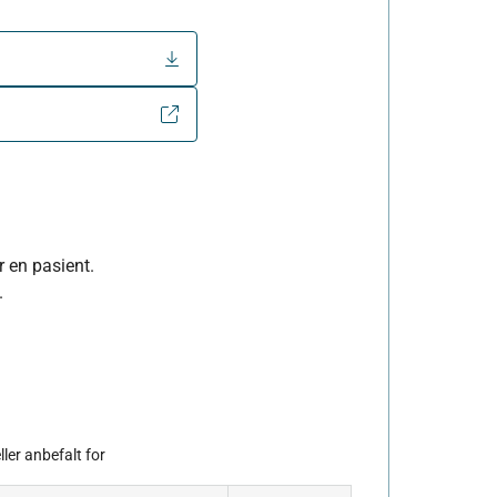
r en pasient.
.
ler anbefalt for