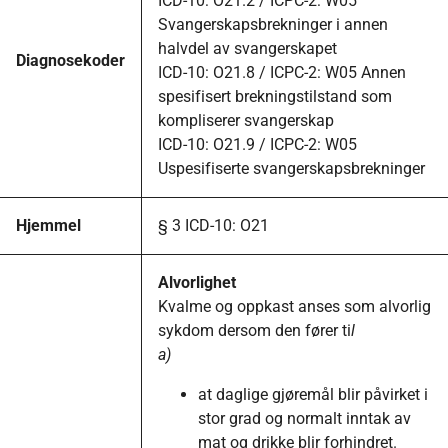
ICD-10: O21.2 / ICPC-2: W05
Svangerskapsbrekninger i annen
halvdel av svangerskapet
Diagnosekoder
ICD-10: O21.8 / ICPC-2: W05 Annen
spesifisert brekningstilstand som
kompliserer svangerskap
ICD-10: O21.9 / ICPC-2: W05
Uspesifiserte svangerskapsbrekninger
Hjemmel
§ 3 ICD-10: O21
Alvorlighet
Kvalme og oppkast anses som alvorlig
sykdom dersom den fører ti
l
a)
at daglige gjøremål blir påvirket i
stor grad og normalt inntak av
mat og drikke blir forhindret.