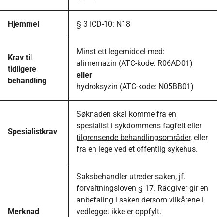
Hjemmel
§ 3 ICD-10: N18
Minst ett legemiddel med:
Krav til
alimemazin (ATC-kode: R06AD01)
tidligere
eller
behandling
hydroksyzin (ATC-kode: N05BB01)
Søknaden skal komme fra en
spesialist i sykdommens fagfelt eller
Spesialistkrav
tilgrensende behandlingsområder
, eller
fra en lege ved et offentlig sykehus.
Saksbehandler utreder saken, jf.
forvaltningsloven § 17. Rådgiver gir en
anbefaling i saken dersom vilkårene i
Merknad
vedlegget ikke er oppfylt.