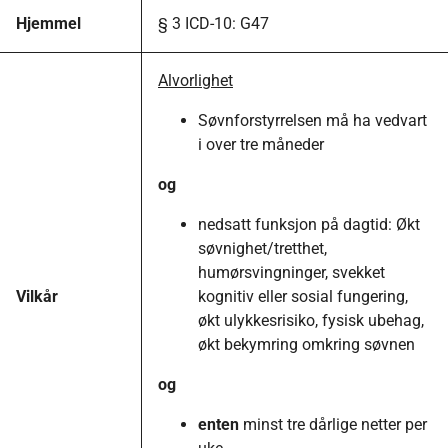
Hjemmel
§ 3 ICD-10: G47
Alvorlighet
Søvnforstyrrelsen må ha vedvart
i over tre måneder
og
nedsatt funksjon på dagtid: Økt
søvnighet/tretthet,
humørsvingninger, svekket
Vilkår
kognitiv eller sosial fungering,
økt ulykkesrisiko, fysisk ubehag,
økt bekymring omkring søvnen
og
enten
minst tre dårlige netter per