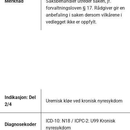
Merknad
Saksbehandler utreder saken, jf.
forvaltningsloven § 17. Rådgiver gir en
anbefaling i saken dersom vilkårene i
vedlegget ikke er oppfylt.
Indikasjon: Del
Uremisk kløe ved kronisk nyresykdom
2/4
ICD-10: N18 / ICPC-2: U99 Kronisk
Diagnosekoder
nyresykdom