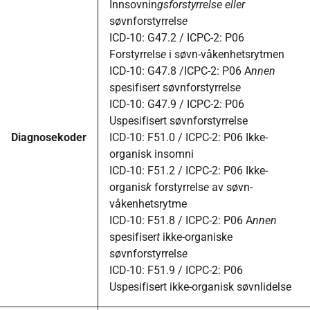
Innsovnin
gsforstyrrelse
eller
søvnforstyrrels
e
ICD-10: G47.2 / ICPC-2: P06
Forstyrrels
e
i søvn-våkenhetsrytmen
ICD-10: G47.8 /ICPC-2: P06 A
nnen
spesifiser
t
søvnforstyrrels
e
ICD-10: G47.9 / ICPC-2: P06
Uspesifisert søvnforstyrrelse
Diagnosekoder
ICD-10: F51.0 / ICPC-2: P06 Ikke-
organisk insomni
ICD-10: F51.2 / ICPC-2: P06 Ikke-
organis
k
forstyrrels
e
av søvn-
våkenhetsrytme
ICD-10: F51.8 / ICPC-2: P06 A
nnen
spesifiser
t
ikke-organiske
søvnforstyrrels
e
ICD-10: F51.9 / ICPC-2: P06
Uspesifisert ikke-organisk søvnlidelse