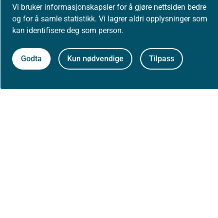
Vi bruker informasjonskapsler for å gjøre nettsiden bedre
og for å samle statistikk. Vi lagrer aldri opplysninger som
kan identifisere deg som person.
Godta
Kun nødvendige
Tilpass
Først publisert: 01.Dec 2017
Siste faglige endring: 27.06.2025
Se tidligere versjoner