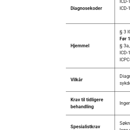
ICD-
Diagnosekoder
ICD-
§ 3 I
Før 1
Hjemmel
§ 3a,
ICD-1
ICPC-
Diagn
Vilkår
sykd
Krav til tidligere
Ingen
behandling
Søkna
Spesialistkrav