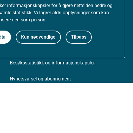
uker informasjonskapsler for å gjøre nettsiden bedre og
samle statistikk. Vi lagrer aldri opplysninger som kan
Om nettstedet
ifisere deg som person.
Personvernerklæring
dta
Kun nødvendige
Tilpass
Tilgjengelighetserklæring (uustatus.no)
Besøksstatistikk og informasjonskapsler
Nyhetsvarsel og abonnement
Åpne data (API)