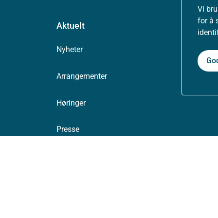
Vi br
for å 
Aktuelt
ident
Nyheter
Go
Arrangementer
Høringer
Presse