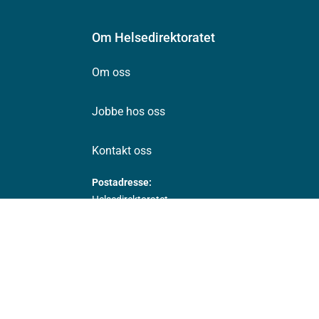
Om Helsedirektoratet
Om oss
Jobbe hos oss
Kontakt oss
Postadresse:
Helsedirektoratet
Postboks 220, Skøyen
0213 Oslo