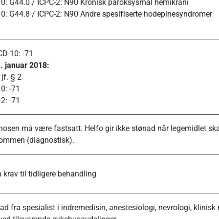
10: G44.0 / ICPC-2: N90 Kronisk paroksysmal hemikrani
10: G44.8 / ICPC-2: N90 Andre spesifiserte hodepinesyndromer
CD-10: -71
. januar 2018:
 jf. § 2
0: -71
2: -71
osen må være fastsatt. Helfo gir ikke stønad når legemidlet skal
ommen (diagnostisk).
 krav til tidligere behandling
d fra spesialist i indremedisin, anestesiologi, nevrologi, klinisk 