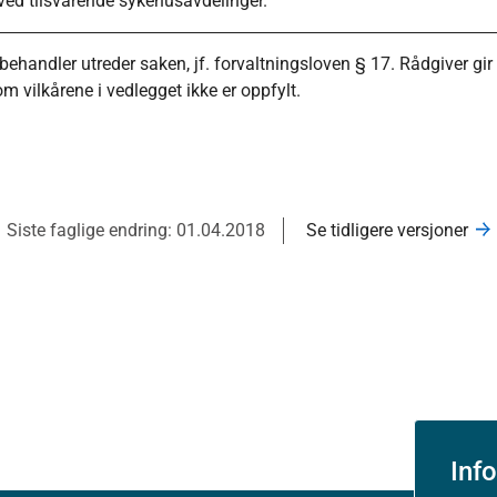
ved tilsvarende sykehusavdelinger.
ehandler utreder saken, jf. forvaltningsloven § 17. Rådgiver gir
m vilkårene i vedlegget ikke er oppfylt.
Siste faglige endring: 01.04.2018
Se tidligere versjoner
Inf