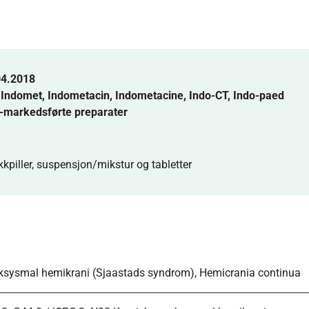
04.2018
,
Indomet
,
Indometacin
,
Indometacine
,
Indo-CT
,
Indo-paed
markedsførte preparater
ikkpiller, suspensjon/mikstur og tabletter
ksysmal hemikrani (Sjaastads syndrom), Hemicrania continua