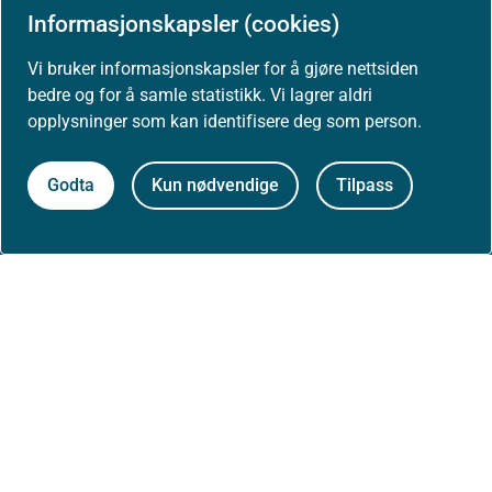
Informasjonskapsler (cookies)
Høringer
Vi bruker informasjonskapsler for å gjøre nettsiden
bedre og for å samle statistikk. Vi lagrer aldri
Presse
opplysninger som kan identifisere deg som person.
Godta
Kun nødvendige
Tilpass
Om nettstedet
Personvernerklæring
Tilgjengelighetserklæring (uustatus.no)
Besøksstatistikk og informasjonskapsler
Nyhetsvarsel og abonnement