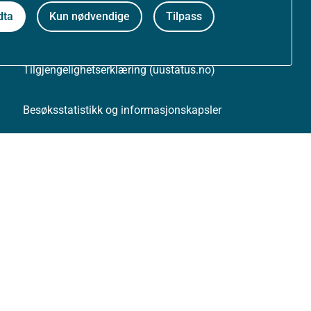
dta
Kun nødvendige
Tilpass
Personvernerklæring
Tilgjengelighetserklæring (uustatus.no)
Besøksstatistikk og informasjonskapsler
Nyhetsvarsel og abonnement
Åpne data (API)
Følg oss: