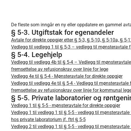
De fleste som inngår en ny eller oppdatere en gammel avta
§ 5-3. Utgiftstak for egenandeler
Avtale for direkte oppgjør etter § 5-3, § 5-10, § 5-10a, § 5-
Vedlegg til vedlegg 1 til § 5-3 – vedlegg til mønsteravtale
§ 5-4. Legehjelp
Vedlegg til vedlegg 4b til § 5-4 – Vedlegg til mønsteravtale
fremsettelse av refusjonskrav over linje for lege
Vedlegg 4e til § 5-4 - Mønsteravtale for direkte oppgjør
Vedlegg til vedlegg 4e til § 5-4 - Vedlegg til mønsteravtale
fremsettelse av refusjonskrav over linje for kommunal leg
§ 5-5. Private laboratorier og røntgenin
Vedlegg 1 til § 5-5 - mønsteravtale for direkte oppgjør
Vedlegg 1 til vedlegg 1 til § 5-5 - vedlegg til mønsteravtale
hos private laboratorium jf. ftrl § 5-5
Vedlegg 2 til vedlegg 1 til § 5-5 - vedlegg til mønsteravtale