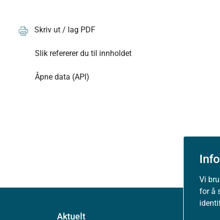
Skriv ut / lag PDF
Slik refererer du til innholdet
Åpne data (API)
Inf
Vi br
for å 
ident
Aktuelt