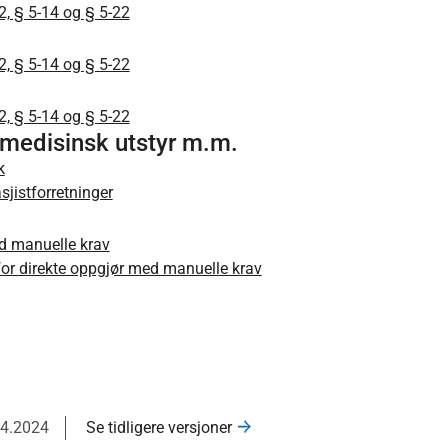
12, § 5-14 og § 5-22
12, § 5-14 og § 5-22
12, § 5-14 og § 5-22
t medisinsk utstyr m.m.
k
sjistforretninger
ed manuelle krav
e for direkte oppgjør med manuelle krav
04.2024
Se tidligere versjoner