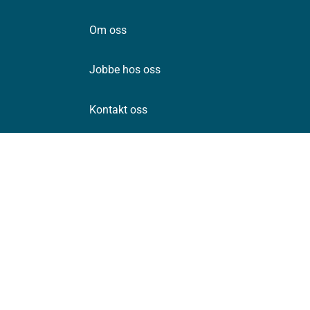
Om oss
Jobbe hos oss
Kontakt oss
Postadresse:
Helsedirektoratet
Postboks 220, Skøyen
0213 Oslo