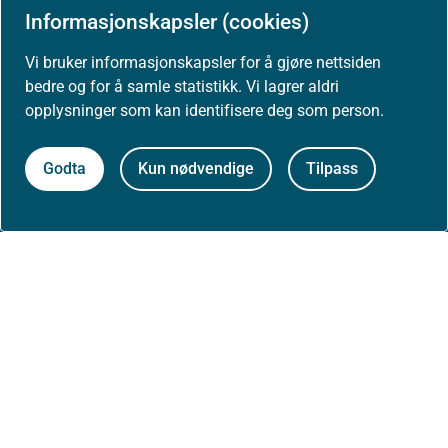
Informasjonskapsler (cookies)
Høringer
Vi bruker informasjonskapsler for å gjøre nettsiden
bedre og for å samle statistikk. Vi lagrer aldri
Presse
opplysninger som kan identifisere deg som person.
Godta
Kun nødvendige
Tilpass
Om nettstedet
Personvernerklæring
Tilgjengelighetserklæring (uustatus.no)
Besøksstatistikk og informasjonskapsler
Nyhetsvarsel og abonnement