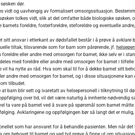
t søsken dør.
kes vidt og uavhengig av formalisert omsorgssituasjon. Bestemm
søsken tolkes vidt, slik at det omfatter både biologiske søsken
barnets foreldre, fosterforeldre, steforeldre og eventuelle andre, 
t sitt ansvar i etterkant av dødsfallet består i å prøve å avklare
elle tiltak, tilsvarende som for barn som pårørende, jf.
helseper
oreldre eller andre med omsorgen for barnet, ikke selv er i stand t
 deles med foreldre eller andre med omsorgen for barnet i tilfell
t de vil ha nytte av råd. Hva som skal til for å dekke barnet sitt beh
 eller andre med omsorgen for barnet, og i disse situasjonene kan
om tilbudet.
e at barn blir sett og ivaretatt av helsepersonell i tilknytning til
oppfølging over tid, vil det være naturlig å innhente nødvendig sa
vel ta vare på barnet ved å svare på spørsmål som barnet måtte 
pfølging. Avklaringene og oppfølgingen bør så langt det er mulig
onellet som har ansvaret for å behandle pasienten. Men når det tr
om behovet til barnet og ved tvil prøve å finne ut om situasjonen ti