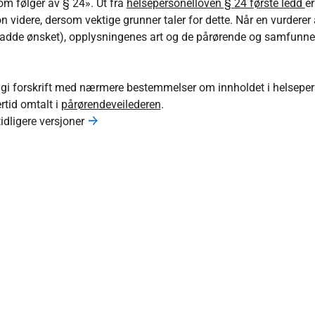
m følger av § 24». Ut fra
helsepersonelloven § 24 første ledd
er
idere, dersom vektige grunner taler for dette. Når en vurderer å 
 hadde ønsket), opplysningenes art og de pårørende og samfunne
gi forskrift med nærmere bestemmelser om innholdet i helsepersone
rtid omtalt i
pårørendeveilederen
.
tidligere versjoner