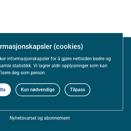
ormasjonskapsler (cookies)
Om nettstedet
uker informasjonskapsler for å gjøre nettsiden bedre og
samle statistikk. Vi lagrer aldri opplysninger som kan
Personvernerklæring
ifisere deg som person.
Tilgjengelighetserklæring (uustatus.no)
dta
Kun nødvendige
Tilpass
Besøksstatistikk og informasjonskapsler
Nyhetsvarsel og abonnement