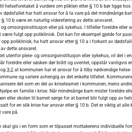
til helseforetaket å vurdere om plikten etter § 10 b bør ligge ho
 av dødsfallet har hatt ansvar for å ta vare på det mindreårige ba
er § 10 b være en naturlig videreføring av dette ansvaret.
e- og omsorgsinstitusjon eller på sykehus. I tilfeller foreldre elle
et være fulgt opp poliklinisk. Det kan for eksempel gjelde for pa
r opp poliklinisk, ha hatt ansvar etter § 10 a i forkant av dødsfall
 av dette ansvaret.
t utenfor pleie- og omsorgsinstitusjon eller sykehus, vil det i enke
r foreldre eller søsken dør brått og uventet, oppstår vanligvis en k
og
3-2
at kommunen har et ansvar for å tilby nødvendige helse- 
 kommune og variere avhengig av det enkelte tilfellet. Kommunene
ganisere det som en del av kriseteamet i kommunen, mens andre l
lpe en familie i krise. Når mindreårige barn mister foreldre elle
n eller skolen til barnet sørge for at barnet blir fulgt opp av h
satt for en slik krise har ansvar etter § 10 b. Det er viktig at 
t vare på.
 skal gis i en form som er tilpasset mottakerens individuelle for