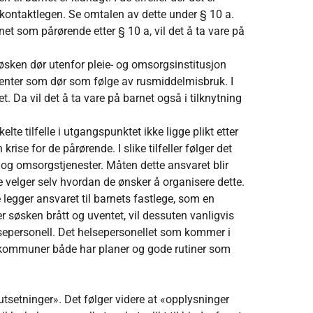
s kontaktlegen. Se omtalen av dette under § 10 a.
rnet som pårørende etter § 10 a, vil det å ta vare på
r søsken dør utenfor pleie- og omsorgsinstitusjon
sienter som dør som følge av rusmiddelmisbruk. I
et. Da vil det å ta vare på barnet også i tilknytning
lte tilfelle i utgangspunktet ikke ligge plikt etter
rise for de pårørende. I slike tilfeller følger det
og omsorgstjenester. Måten dette ansvaret blir
 velger selv hvordan de ønsker å organisere dette.
egger ansvaret til barnets fastlege, som en
r søsken brått og uventet, vil dessuten vanligvis
elsepersonell. Det helsepersonellet som kommer i
alle kommuner både har planer og gode rutiner som
utsetninger». Det følger videre at «opplysninger