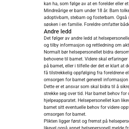
kan ha, som følge av at en forelder eller e
Mindreårige er barn under 18 år. Barn tol
adoptivbarn, stebarn og fosterbarn. Også 
søsken i en familie. Foreldre omfatter både 
Andre ledd
Det følger av andre ledd at helsepersonelle
og tilby informasjon og rettledning om aktu
Normalt bør helsepersonellet bidra dersom f
behovene til barnet. Videre skal erfaringer
på barnet, eller i tilfelle der det er klart a
få tilstrekkelig oppfølging fra foreldrene
omsorgen for barnet generell informasjon 
Dette er et ansvar som skal bidra til å sikr
strekke seg over tid. Har barnet behov for 
hjelpeapparatet. Helsepersonellet kan like
barnet sitt eventuelle behov for videre op
omsorgen for barnet.
Plikten ligger først og fremst på helsepers
likevel også annet helsepersonell melde fra 