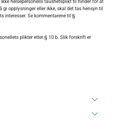
 ikke helsepersonells taushetsplikt til hinder for at
gi opplysninger eller ikke, skal det tas hensyn til
ts interesser. Se kommentarene til §
llets plikter etter § 10 b. Slik forskrift er