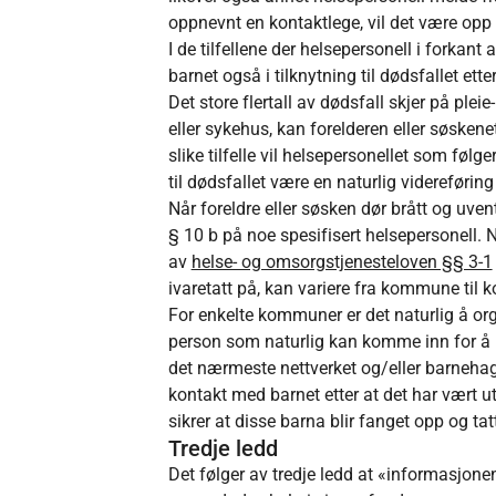
oppnevnt en kontaktlege, vil det være opp 
I de tilfellene der helsepersonell i forkant
barnet også i tilknytning til dødsfallet ett
Det store flertall av dødsfall skjer på plei
eller sykehus, kan forelderen eller søsken
slike tilfelle vil helsepersonellet som følge
til dødsfallet være en naturlig videreføring
Når foreldre eller søsken dør brått og uvente
§ 10 b på noe spesifisert helsepersonell. Nå
av
helse- og omsorgstjenesteloven §§ 3-1
ivaretatt på, kan variere fra kommune til
For enkelte kommuner er det naturlig å or
person som naturlig kan komme inn for å hje
det nærmeste nettverket og/eller barnehage
kontakt med barnet etter at det har vært ut
sikrer at disse barna blir fanget opp og tat
Tredje ledd
Det følger av tredje ledd at «informasjonen