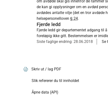
om avdøde skal gis innenfor de rammer so
de kan gi opplysninger om en avdød person v
avdødes antatte vilje (det en tror avdøde
helsepersonelloven
§ 24
.
Fjerde ledd
Fjerde ledd gir departementet adgang til å 
foreløpig ikke gitt. Bestemmelsen er imidle
Siste faglige endring: 28.06.2018
Se 
Skriv ut / lag PDF
Slik refererer du til innholdet
Åpne data (API)