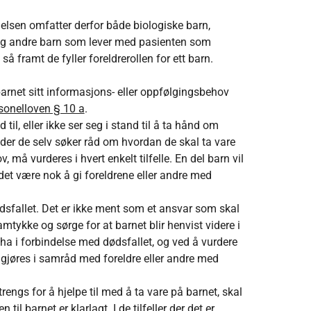
elsen omfatter derfor både biologiske barn,
, og andre barn som lever med pasienten som
så framt de fyller foreldrerollen for ett barn.
 barnet sitt informasjons- eller oppfølgingsbehov
sonelloven § 10 a
.
il, eller ikke ser seg i stand til å ta hånd om
e der de selv søker råd om hvordan de skal ta vare
ov, må vurderes i hvert enkelt tilfelle. En del barn vil
 det være nok å gi foreldrene eller andre med
 dødsfallet. Det er ikke ment som et ansvar som skal
mtykke og sørge for at barnet blir henvist videre i
ha i forbindelse med dødsfallet, og ved å vurdere
, gjøres i samråd med foreldre eller andre med
engs for å hjelpe til med å ta vare på barnet, skal
l barnet er klarlagt. I de tilfeller der det er