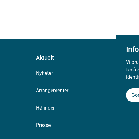
Inf
Aktuelt
Vi br
for å 
Nyheter
ident
Arrangementer
Go
Høringer
Presse