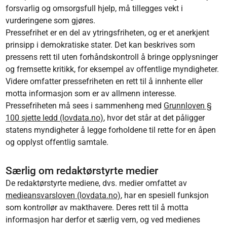
forsvarlig og omsorgsfull hjelp, må tillegges vekt i
vurderingene som gjøres.
Pressefrihet er en del av ytringsfriheten, og er et anerkjent
prinsipp i demokratiske stater. Det kan beskrives som
pressens rett til uten forhåndskontroll å bringe opplysninger
og fremsette kritikk, for eksempel av offentlige myndigheter.
Videre omfatter pressefriheten en rett til å innhente eller
motta informasjon som er av allmenn interesse.
Pressefriheten må sees i sammenheng med
Grunnloven §
100 sjette ledd (lovdata.no)
, hvor det står at det påligger
statens myndigheter å legge forholdene til rette for en åpen
og opplyst offentlig samtale.
Særlig om redaktørstyrte medier
De redaktørstyrte mediene, dvs. medier omfattet av
medieansvarsloven (lovdata.no)
, har en spesiell funksjon
som kontrollør av makthavere. Deres rett til å motta
informasjon har derfor et særlig vern, og ved medienes