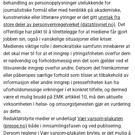
behandling av personopplysninger utelukkende for
journalistiske formål eller med henblikk på akademiske,
kunstneriske eller litterære ytringer er det gitt
unntak fra
store deler av personvernregelverket (datatilsynet.no)
. Det
offentlige har plikt til å tilrettelegge for at mediene får gjort
jobben sin, også i vanskelige situasjoner eller kriser.
Medienes viktige rolle i demokratiske samfunn innebærer at
det skal mer til for at et inngrep i ytringsfriheten overfor dem
er nødvendig og forholdsmessig enn det som gjelder ved et
tilsvarende inngrep overfor andre. Dersom det fremkommer
eller påberopes særlige forhold som tilsier at tilbakehold av
informasjon eller andre inngrep i pressefriheten kan ha
uforholdsmessige virkninger i et konkret tilfelle, og dermed
være et mulig brudd på EMK artikkel 10, må den aktuelle
virksomheten i helse- og omsorgstjenesten gjør en vurdering
av dette.
Redaktørstyrte medier er underlagt
Vær varsom-plakaten
(presse.no)
både i innsamlingsfasen og ved publisering.
Dersom reglene i Vær varsom-plakaten brytes, er det mulig å