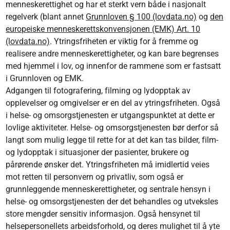
menneskerettighet og har et sterkt vern både i nasjonalt
regelverk (blant annet
Grunnloven § 100 (lovdata.no)
og
den
europeiske menneskerettskonvensjonen (EMK) Art. 10
(lovdata.no)
. Ytringsfriheten er viktig for å fremme og
realisere andre menneskerettigheter, og kan bare begrenses
med hjemmel i lov, og innenfor de rammene som er fastsatt
i Grunnloven og EMK.
Adgangen til fotografering, filming og lydopptak av
opplevelser og omgivelser er en del av ytringsfriheten. Også
i helse- og omsorgstjenesten er utgangspunktet at dette er
lovlige aktiviteter. Helse- og omsorgstjenesten bør derfor så
langt som mulig legge til rette for at det kan tas bilder, film-
og lydopptak i situasjoner der pasienter, brukere og
pårørende ønsker det. Ytringsfriheten må imidlertid veies
mot retten til personvern og privatliv, som også er
grunnleggende menneskerettigheter, og sentrale hensyn i
helse- og omsorgstjenesten der det behandles og utveksles
store mengder sensitiv informasjon. Også hensynet til
helsepersonellets arbeidsforhold, og deres mulighet til å yte