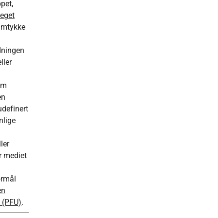
pet,
 eget
samtykke
dningen
ller
om
en
udefinert
nlige
ler
Er mediet
ormål
en
g (PFU)
.