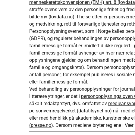
menneskerettskonvensjonen (EMK) art. 8 (lovdata
straffelovens vern av den personlige frihet og fr
bilde mv (lovdata.no)
. I helseretten er personvern
og medvirkning, rett til forsvarlige tjenester og re
Personopplysningsvernet, som i Norge kalles pers
(GDPR), og regulerer behandlingen av personopplys
familiemessige formål er imidlertid ikke regulert 
familiemessige formål avhenger av hvor nær rela
opplysningene gjelder, og om behandlingen medfør
familie og omgangskrets). Dersom personopplysninger
antall personer, for eksempel publiseres i sosiale
eller familiemessige formål.
Ved behandling av personopplysninger for journali
litterære ytringer, er det i
personopplysningsloven §
såkalt redaktørstyrt, dvs. omfattet av
medieansvar
personvernregelverket (datatilsynet.no)
når mediet
eller med henblikk på akademiske, kunstneriske elle
(presse.no)
. Dersom mediene bryter reglene i Vær 