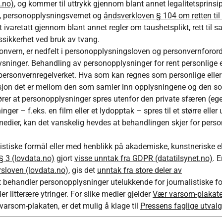
.no)
, og kommer til uttrykk gjennom blant annet legalitetsprinsip
ed, personopplysningsvernet og
åndsverkloven § 104 om retten til
et ivaretatt gjennom blant annet regler om taushetsplikt, rett til 
ttssikkerhet ved bruk av tvang.
onvern, er nedfelt i personopplysningsloven og personvernforor
ninger. Behandling av personopplysninger for rent personlige e
i personvernregelverket. Hva som kan regnes som personlige eller
sjon det er mellom den som samler inn opplysningene og den s
er at personopplysninger spres utenfor den private sfæren (eg
 – f.eks. en film eller et lydopptak – spres til et større eller 
 medier, kan det vanskelig hevdes at behandlingen skjer for perso
stiske formål eller med henblikk på akademiske, kunstneriske el
 3 (lovdata.no)
gjort
visse unntak fra GDPR (datatilsynet.no)
. 
sloven (lovdata.no)
, gis det
unntak fra store deler av
 behandler personopplysninger utelukkende for journalistiske f
r litterære ytringer. For slike medier gjelder
Vær varsom-plakat
varsom-plakaten, er det mulig å klage til
Pressens faglige utval