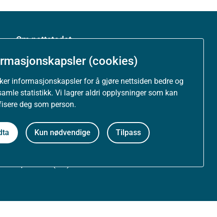
Om nettstedet
ormasjonskapsler (cookies)
Personvernerklæring
uker informasjonskapsler for å gjøre nettsiden bedre og
Tilgjengelighetserklæring (uustatus.no)
samle statistikk. Vi lagrer aldri opplysninger som kan
ifisere deg som person.
Besøksstatistikk og informasjonskapsler
dta
Kun nødvendige
Tilpass
Nyhetsvarsel og abonnement
Åpne data (API)