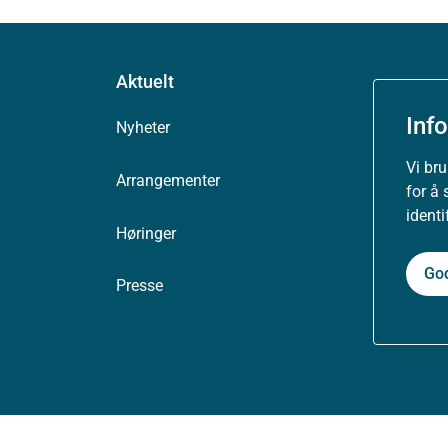
Aktuelt
Inf
Nyheter
Vi br
Arrangementer
for å 
ident
Høringer
Go
Presse