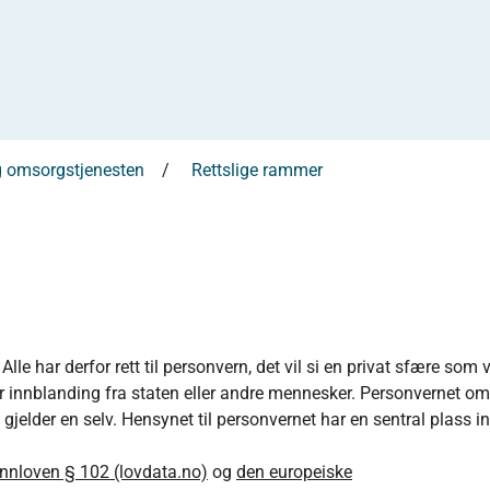
 og omsorgstjenesten
Rettslige rammer
le har derfor rett til personvern, det vil si en privat sfære som v
ller innblanding fra staten eller andre mennesker. Personvernet om
jelder en selv. Hensynet til personvernet har en sentral plass i
nnloven § 102 (lovdata.no)
og
den europeiske