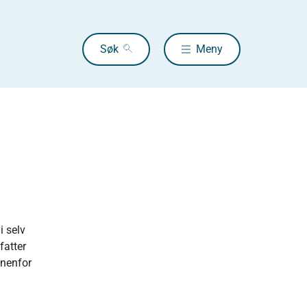
Søk
Meny
i selv
fatter
nnenfor