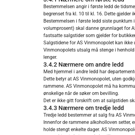
Bestemmelsen angir i første ledd de tidsme
begrenset fra kl. 10 til kl. 16. Dette gjelde
Bestemmelsen i første ledd siste punktum i
volumprosent) skal danne grunnlaget for A
fastsatte salgstider som gjelder for butikke
Salgstidene for AS Vinmonopolet kan ikke u
Vinmonopolets utsalg må stenge i henhold t
lenger.
3.4.2 Nærmere om andre ledd
Med hjemmel i andre ledd har departemente
Dette betyr at AS Vinmonopolet, uten godkje
rammene. AS Vinmonopolet må ha kommunal be
ønskelige når de søker om bevilling.
Det er ikke gitt forskrift om at salgstiden s
3.4.3 Nærmere om tredje ledd
Tredje ledd bestemmer at salg fra AS Vinmon
Innenfor de rammene alkoholloven setter, er
holde stengt enkelte dager. AS Vinmonopole