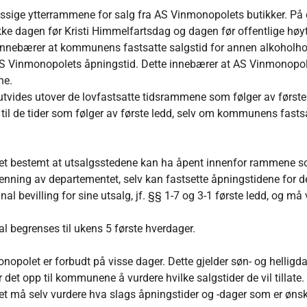
ssige ytterrammene for salg fra AS Vinmonopolets butikker. På d
r ikke dagen før Kristi Himmelfartsdag og dagen før offentlige høy
nnebærer at kommunens fastsatte salgstid for annen alkoholhold
S Vinmonopolets åpningstid. Dette innebærer at AS Vinmonopolet
ne.
tvides utover de lovfastsatte tidsrammene som følger av første
il de tider som følger av første ledd, selv om kommunens fastsa
t bestemt at utsalgsstedene kan ha åpent innenfor rammene som 
nning av departementet, selv kan fastsette åpningstidene for de
villing for sine utsalg, jf. §§ 1-7 og 3-1 første ledd, og må 
kal begrenses til ukens 5 første hverdager.
opolet er forbudt på visse dager. Dette gjelder søn- og helligdag
 det opp til kommunene å vurdere hvilke salgstider de vil tilla
t må selv vurdere hva slags åpningstider og -dager som er ønske