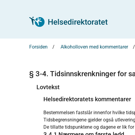
Forsiden
Alkoholloven med kommentarer
§ 3-4. Tidsinnskrenkninger for s
Lovtekst
Helsedirektoratets kommentarer
Bestemmelsen fastslår innenfor hvilke tidsp
Tidsbegrensningene gjelder også utlevering 
De tillatte tidspunktene og dagene er lik fo
3.4.1 Nærmere om første ledd