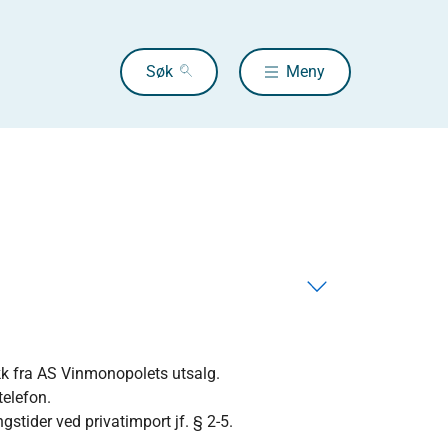
Søk
Meny
ikk fra AS Vinmonopolets utsalg.
telefon.
gstider ved privatimport jf. § 2-5.