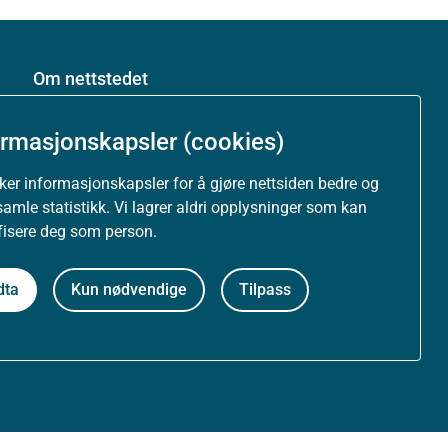
Om nettstedet
Personvernerklæring
ormasjonskapsler (cookies)
Tilgjengelighetserklæring (uustatus.no)
uker informasjonskapsler for å gjøre nettsiden bedre og
samle statistikk. Vi lagrer aldri opplysninger som kan
Besøksstatistikk og informasjonskapsler
ifisere deg som person.
Nyhetsvarsel og abonnement
dta
Kun nødvendige
Tilpass
Åpne data (API)