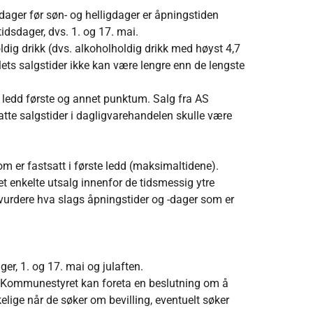
ager før søn- og helligdager er åpningstiden
tidsdager, dvs. 1. og 17. mai.
ig drikk (dvs. alkoholholdig drikk med høyst 4,7
s salgstider ikke kan være lengre enn de lengste
 ledd første og annet punktum. Salg fra AS
tte salgstider i dagligvarehandelen skulle være
er fastsatt i første ledd (maksimaltidene).
t enkelte utsalg innenfor de tidsmessig ytre
vurdere hva slags åpningstider og -dager som er
er, 1. og 17. mai og julaften.
te. Kommunestyret kan foreta en beslutning om å
lige når de søker om bevilling, eventuelt søker