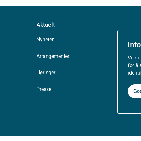
Aktuelt
Nyheter
Inf
Arrangementer
Vi br
for å 
Høringer
ident
Presse
Go