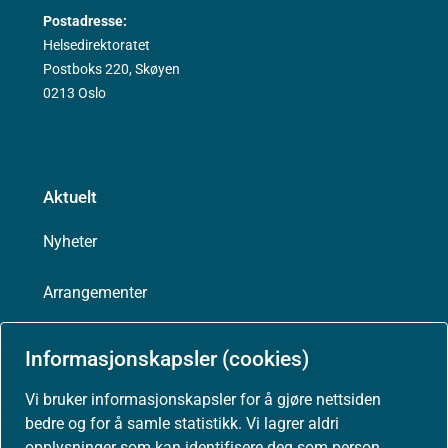
Postadresse:
Helsedirektoratet
Postboks 220, Skøyen
0213 Oslo
Aktuelt
Nyheter
Arrangementer
Høringer
Informasjonskapsler (cookies)
Presse
Vi bruker informasjonskapsler for å gjøre nettsiden
bedre og for å samle statistikk. Vi lagrer aldri
opplysninger som kan identifisere deg som person.