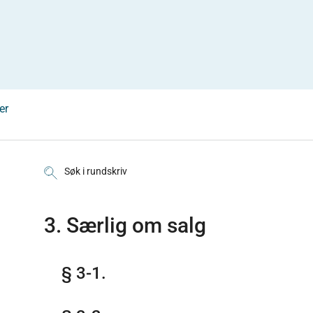
er
Søk i rundskriv
3. Særlig om salg
§ 3-1.