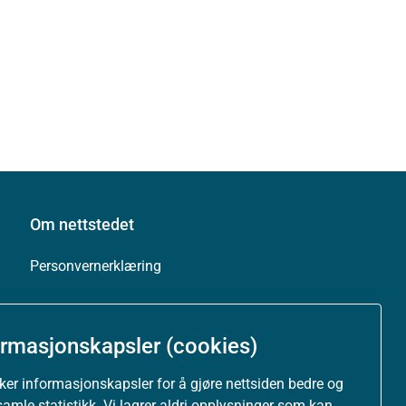
Om nettstedet
Personvernerklæring
Tilgjengelighetserklæring (uustatus.no)
ormasjonskapsler (cookies)
Besøksstatistikk og informasjonskapsler
uker informasjonskapsler for å gjøre nettsiden bedre og
samle statistikk. Vi lagrer aldri opplysninger som kan
Nyhetsvarsel og abonnement