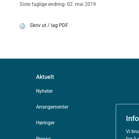
Siste faglige endring: 02. mai 2019
Skriv ut / lag PDF
Aktuelt
Nyheter
Arrangementer
Inf
Høringer
Vi br
for å 
Presse