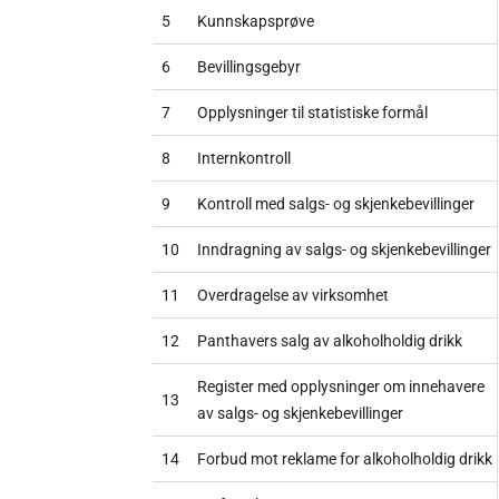
5
Kunnskapsprøve
6
Bevillingsgebyr
7
Opplysninger til statistiske formål
8
Internkontroll
9
Kontroll med salgs- og skjenkebevillinger
10
Inndragning av salgs- og skjenkebevillinger
11
Overdragelse av virksomhet
12
Panthavers salg av alkoholholdig drikk
Register med opplysninger om innehavere
13
av salgs- og skjenkebevillinger
14
Forbud mot reklame for alkoholholdig drikk