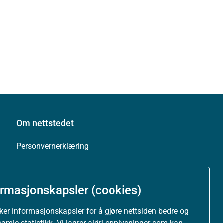
Om nettstedet
Personvernerklæring
Tilgjengelighetserklæring (uustatus.no)
ormasjonskapsler (cookies)
Besøksstatistikk og informasjonskapsler
uker informasjonskapsler for å gjøre nettsiden bedre og
samle statistikk. Vi lagrer aldri opplysninger som kan
Nyhetsvarsel og abonnement