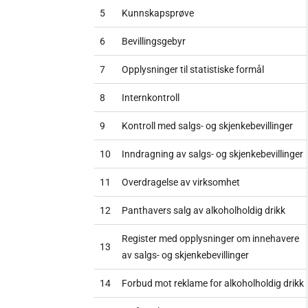
5
Kunnskapsprøve
6
Bevillingsgebyr
7
Opplysninger til statistiske formål
8
Internkontroll
9
Kontroll med salgs- og skjenkebevillinger
10
Inndragning av salgs- og skjenkebevillinger
11
Overdragelse av virksomhet
12
Panthavers salg av alkoholholdig drikk
Register med opplysninger om innehavere
13
av salgs- og skjenkebevillinger
14
Forbud mot reklame for alkoholholdig drikk