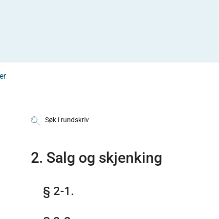
er
Søk i rundskriv
2. Salg og skjenking
§ 2-1.