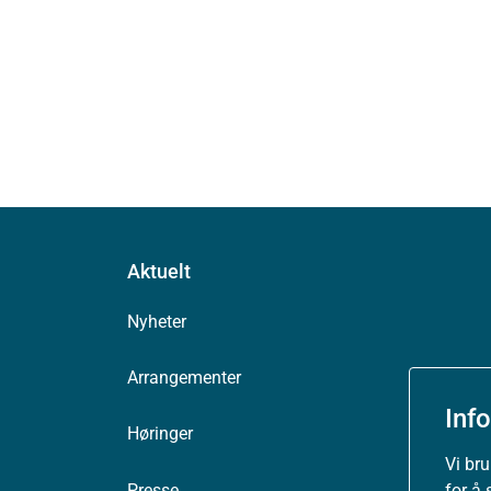
Aktuelt
Nyheter
Arrangementer
Inf
Høringer
Vi br
for å 
Presse