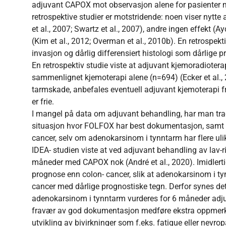
adjuvant CAPOX mot observasjon alene for pasienter med
retrospektive studier er motstridende: noen viser nytte 
et al., 2007; Swartz et al., 2007), andre ingen effekt (Ayd
(Kim et al., 2012; Overman et al., 2010b). En retrospekt
invasjon og dårlig differensiert histologi som dårlige p
En retrospektiv studie viste at adjuvant kjemoradiotera
sammenlignet kjemoterapi alene (n=694) (Ecker et al., 
tarmskade, anbefales eventuell adjuvant kjemoterapi 
er frie.
I mangel på data om adjuvant behandling, har man tradi
situasjon hvor FOLFOX har best dokumentasjon, samt e
cancer, selv om adenokarsinom i tynntarm har flere ul
IDEA- studien viste at ved adjuvant behandling av lav-ri
måneder med CAPOX nok (André et al., 2020). Imidlerti
prognose enn colon- cancer, slik at adenokarsinom i 
cancer med dårlige prognostiske tegn. Derfor synes det
adenokarsinom i tynntarm vurderes for 6 måneder adju
fravær av god dokumentasjon medføre ekstra oppmerk
utvikling av bivirkninger som f.eks. fatigue eller nevrop