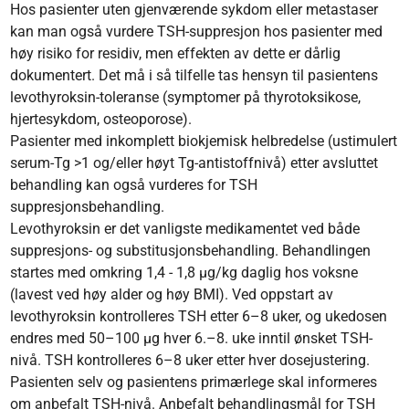
Hos pasienter uten gjenværende sykdom eller metastaser
kan man også vurdere TSH-suppresjon hos pasienter med
høy risiko for residiv, men effekten av dette er dårlig
dokumentert. Det må i så tilfelle tas hensyn til pasientens
levothyroksin-toleranse (symptomer på thyrotoksikose,
hjertesykdom, osteoporose).
Pasienter med inkomplett biokjemisk helbredelse (ustimulert
serum-Tg >1 og/eller høyt Tg-antistoffnivå) etter avsluttet
behandling kan også vurderes for TSH
suppresjonsbehandling.
Levothyroksin er det vanligste medikamentet ved både
suppresjons- og substitusjonsbehandling. Behandlingen
startes med omkring 1,4 - 1,8 µg/kg daglig hos voksne
(lavest ved høy alder og høy BMI). Ved oppstart av
levothyroksin kontrolleres TSH etter 6–8 uker, og ukedosen
endres med 50–100 μg hver 6.–8. uke inntil ønsket TSH-
nivå. TSH kontrolleres 6–8 uker etter hver dosejustering.
Pasienten selv og pasientens primærlege skal informeres
om anbefalt TSH-nivå. Anbefalt behandlingsmål for TSH