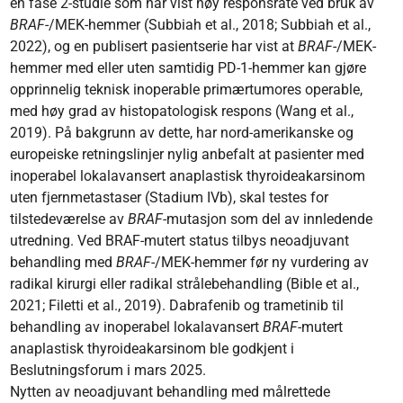
en fase 2-studie som har vist høy responsrate ved bruk av
BRAF
-/MEK-hemmer (Subbiah et al., 2018; Subbiah et al.,
2022), og en publisert pasientserie har vist at
BRAF
-/MEK-
hemmer med eller uten samtidig PD-1-hemmer kan gjøre
opprinnelig teknisk inoperable primærtumores operable,
med høy grad av histopatologisk respons (Wang et al.,
2019). På bakgrunn av dette, har nord-amerikanske og
europeiske retningslinjer nylig anbefalt at pasienter med
inoperabel lokalavansert anaplastisk thyroideakarsinom
uten fjernmetastaser (Stadium IVb), skal testes for
tilstedeværelse av
BRAF
-mutasjon som del av innledende
utredning. Ved BRAF-mutert status tilbys neoadjuvant
behandling med
BRAF
-/MEK-hemmer før ny vurdering av
radikal kirurgi eller radikal strålebehandling (Bible et al.,
2021; Filetti et al., 2019). Dabrafenib og trametinib til
behandling av inoperabel lokalavansert
BRAF
-mutert
anaplastisk thyroideakarsinom ble godkjent i
Beslutningsforum i mars 2025.
Nytten av neoadjuvant behandling med målrettede