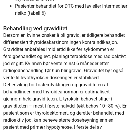
Pasienter behandlet for DTC med lav eller intermediær
risiko (
tabell 6
)
Behandling ved graviditet
Dersom en kvinne ønsker å bli gravid, er tidligere behandlet
differensiert thyroideakarsinom ingen kontraindikasjon.
Graviditet anbefales imidlertid ikke før sykdommen er
ferdigbehandlet og evt. planlagt terapidose med radioaktivt
jod er gitt. Kvinnen bør vente minst 6 måneder etter
radiojodbehandling før hun blir gravid. Graviditet bør også
vente til levothyroksin-doseringen er stabilisert.
Det er viktig for fosterutviklingen og graviditeten at
behandlingen med thyroideahormon er optimalisert
gjennom hele graviditeten. L-tyroksin-behovet stiger i
graviditeten – mest i første halvdel (økt behov 10–80 %). En
pasient som er thyroidektomert, og deretter behandlet med
radioaktiv jod, kan behøve større dosehøyning enn en
pasient med primær hypotyreose. I første del av