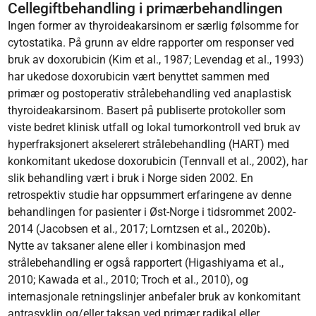
Cellegiftbehandling i primærbehandlingen
Ingen former av thyroideakarsinom er særlig følsomme for
cytostatika. På grunn av eldre rapporter om responser ved
bruk av doxorubicin (Kim et al., 1987; Levendag et al., 1993)
har ukedose doxorubicin vært benyttet sammen med
primær og postoperativ strålebehandling ved anaplastisk
thyroideakarsinom. Basert på publiserte protokoller som
viste bedret klinisk utfall og lokal tumorkontroll ved bruk av
hyperfraksjonert akselerert strålebehandling (HART) med
konkomitant ukedose doxorubicin (Tennvall et al., 2002), har
slik behandling vært i bruk i Norge siden 2002. En
retrospektiv studie har oppsummert erfaringene av denne
behandlingen for pasienter i Øst-Norge i tidsrommet 2002-
2014 (Jacobsen et al., 2017; Lorntzsen et al., 2020b)
.
Nytte av taksaner alene eller i kombinasjon med
strålebehandling er også rapportert (Higashiyama et al.,
2010; Kawada et al., 2010; Troch et al., 2010), og
internasjonale retningslinjer anbefaler bruk av konkomitant
antrasyklin og/eller taksan ved primær radikal eller