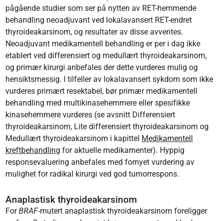
pågående studier som ser på nytten av RET-hemmende
behandling neoadjuvant ved lokalavansert RET-endret
thyroideakarsinom, og resultater av disse avventes.
Neoadjuvant medikamentell behandling er per i dag ikke
etablert ved differensiert og medullært thyroideakarsinom,
og primær kirurgi anbefales der dette vurderes mulig og
hensiktsmessig. I tilfeller av lokalavansert sykdom som ikke
vurderes primært resektabel, bør primær medikamentell
behandling med multikinasehemmere eller spesifikke
kinasehemmere vurderes (se avsnitt Differensiert
thyroideakarsinom, Lite differensiert thyroideakarsinom og
Medullært thyroideakarsinom i kapittel
Medikamentell
kreftbehandling
for aktuelle medikamenter). Hyppig
responsevaluering anbefales med fornyet vurdering av
mulighet for radikal kirurgi ved god tumorrespons.
Anaplastisk thyroideakarsinom
For
BRAF
-mutert anaplastisk thyroideakarsinom foreligger