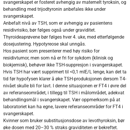
svangerskapet er fosteret avhengig av maternelt tyroksin, og
behandling med trijodtyronin anbefales ikke under
svangerskapet.
Anbefalt nivå av TSH, som er avhengig av pasientens
residivrisiko, bør følges også under graviditet.
Thyroideaprøvene bør følges hver 4. uke, med etterfølgende
dosejustering. Hypotyreose skal unngås.
Hos pasient som presenterer med høy risiko for
residivtumor, men som nå er fri for sykdom (klinisk og
biokjemisk), behøver ikke TSH-suppresjon i svangerskapet.
Hvis TSH har vært supprimert til <0,1 mIE/L lenge, kan det ta
tid før hypofysen klarer å øke TSH-produksjonen dersom T4-
nivået skulle bli for lavt. I denne situasjonen er FT4 i øvre del
av referanseområdet, i tillegg til TSH i målområdet, adekvat
behandlingsmål i svangerskapet. Vær oppmerksom på at
laboratoriet kan ha egne, lavere referanseområder for FT4 i
svangerskapet.
Kvinner som bruker substitusjonsdose av levothyroksin, bør
øke dosen med 20–30 % straks graviditeten er bekreftet.