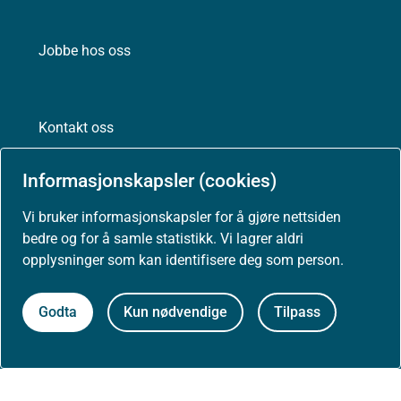
Jobbe hos oss
Kontakt oss
Postadresse:
Informasjonskapsler (cookies)
Helsedirektoratet
Postboks 220, Skøyen
Vi bruker informasjonskapsler for å gjøre nettsiden
0213 Oslo
bedre og for å samle statistikk. Vi lagrer aldri
opplysninger som kan identifisere deg som person.
Godta
Kun nødvendige
Tilpass
Aktuelt