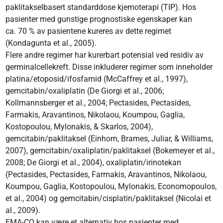
paklitakselbasert standarddose kjemoterapi (TIP). Hos
pasienter med gunstige prognostiske egenskaper kan
ca. 70 % av pasientene kureres av dette regimet
(Kondagunta et al., 2005).
Flere andre regimer har kurerbart potensial ved residiv av
germinalcellekreft. Disse inkluderer regimer som inneholder
platina/etoposid/ifosfamid (McCaffrey et al., 1997),
gemcitabin/oxaliplatin (De Giorgi et al., 2006;
Kollmannsberger et al., 2004; Pectasides, Pectasides,
Farmakis, Aravantinos, Nikolaou, Koumpou, Gaglia,
Kostopoulou, Mylonakis, & Skarlos, 2004),
gemcitabin/paklitaksel (Einhorn, Brames, Juliar, & Williams,
2007), gemcitabin/oxaliplatin/paklitaksel (Bokemeyer et al.,
2008; De Giorgi et al., 2004), oxaliplatin/irinotekan
(Pectasides, Pectasides, Farmakis, Aravantinos, Nikolaou,
Koumpou, Gaglia, Kostopoulou, Mylonakis, Economopoulos,
et al., 2004) og gemcitabin/cisplatin/paklitaksel (Nicolai et
al., 2009).
EMA-CO kan være et alternativ hos pasienter med