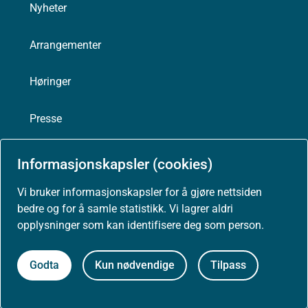
Nyheter
Arrangementer
Høringer
Presse
Informasjonskapsler (cookies)
Vi bruker informasjonskapsler for å gjøre nettsiden
Om nettstedet
bedre og for å samle statistikk. Vi lagrer aldri
opplysninger som kan identifisere deg som person.
Personvernerklæring
Tilgjengelighetserklæring (uustatus.no)
Godta
Kun nødvendige
Tilpass
Besøksstatistikk og informasjonskapsler